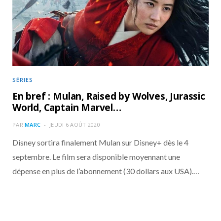
o
t
r
e
d
l
k
e
a
o
r
m
u
)
d
SÉRIES
En bref : Mulan, Raised by Wolves, Jurassic
World, Captain Marvel…
PAR
MARC
JEUDI 6 AOÛT 2020
Disney sortira finalement Mulan sur Disney+ dès le 4
septembre. Le film sera disponible moyennant une
dépense en plus de l’abonnement (30 dollars aux USA).…