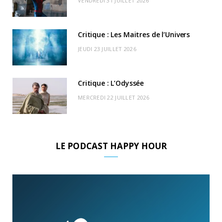
VENDREDI 31 JUILLET 2026
)
d
Critique : Les Maitres de l’Univers
JEUDI 23 JUILLET 2026
Critique : L’Odyssée
MERCREDI 22 JUILLET 2026
LE PODCAST HAPPY HOUR