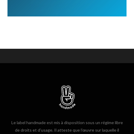
Le label handmade est mis à disposition sous un régime libre
de droits et d’usage. Il atteste que l’œuvre sur laquelle il