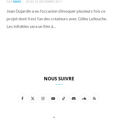
o
t
r
e
d
l
PAR
MARC
JEUDI 22 DÉCEMBRE 2011
Jean Dujardin a eu l’occasion d’évoquer plusieurs fois ce
k
e
a
o
projet dont il est l’un des créateurs avec Gilles Lellouche.
Les Infidèles sera un film à…
r
m
u
)
d
NOUS SUIVRE
F
X
I
Y
T
D
S
R
a
(
n
o
i
i
o
S
c
T
s
u
k
s
u
S