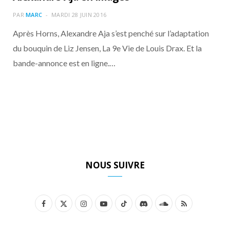
o
t
r
e
d
l
PAR
MARC
MARDI 28 JUIN 2016
k
e
a
o
Après Horns, Alexandre Aja s’est penché sur l’adaptation
du bouquin de Liz Jensen, La 9e Vie de Louis Drax. Et la
r
m
u
bande-annonce est en ligne.…
)
d
NOUS SUIVRE
F
X
I
Y
T
D
S
R
a
(
n
o
i
i
o
S