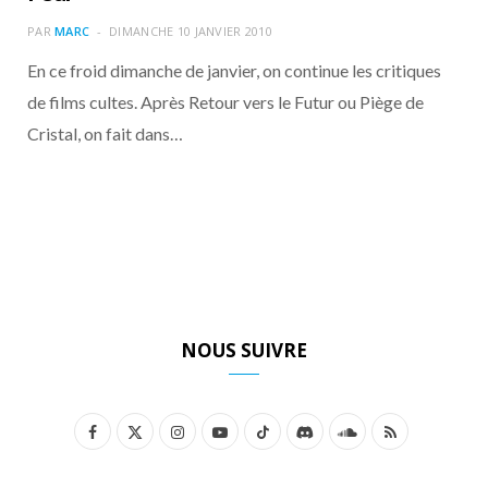
o
t
r
e
d
l
PAR
MARC
DIMANCHE 10 JANVIER 2010
k
e
a
o
En ce froid dimanche de janvier, on continue les critiques
de films cultes. Après Retour vers le Futur ou Piège de
r
m
u
Cristal, on fait dans…
)
d
NOUS SUIVRE
F
X
I
Y
T
D
S
R
a
(
n
o
i
i
o
S