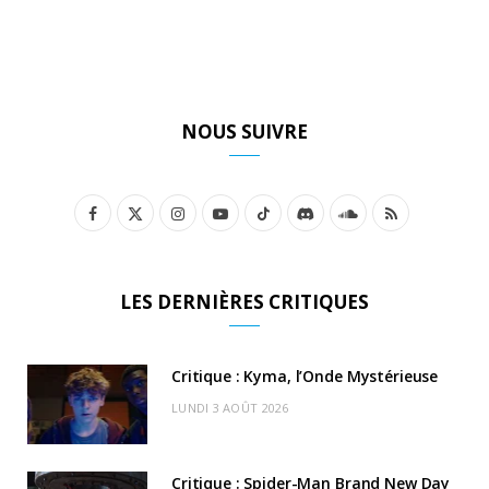
NOUS SUIVRE
F
X
I
Y
T
D
S
R
a
(
n
o
i
i
o
S
c
T
s
u
k
s
u
S
LES DERNIÈRES CRITIQUES
e
w
t
T
T
c
n
b
i
a
u
o
o
d
Critique : Kyma, l’Onde Mystérieuse
o
t
g
b
k
r
C
LUNDI 3 AOÛT 2026
o
t
r
e
d
l
k
e
a
o
Critique : Spider-Man Brand New Day