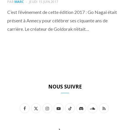
o
t
r
e
d
l
PAR
MARC
JEUDI 15 JUIN 2017
C’est l’évènement de cette édition 2017 : Go Nagai était
k
e
a
o
présent à Annecy pour célébrer ses ciquante ans de
carrière. Le créateur de Goldorak n’était…
r
m
u
)
d
NOUS SUIVRE
F
X
I
Y
T
D
S
R
a
(
n
o
i
i
o
S
c
T
s
u
k
s
u
S