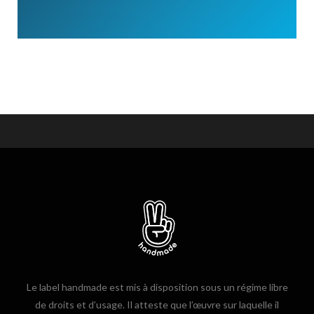
Le label handmade est mis à disposition sous un régime libre
de droits et d’usage. Il atteste que l’œuvre sur laquelle il