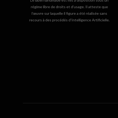
Le label handmade est mis à disposition sous un
régime libre de droits et d’usage. Il atteste que
l’œuvre sur laquelle il figure a été réalisée sans
recours à des procédés d’Intelligence Artificielle.