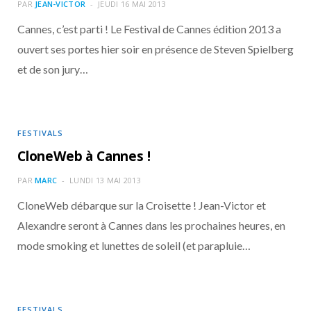
o
t
r
e
d
l
PAR
JEAN-VICTOR
JEUDI 16 MAI 2013
Cannes, c’est parti ! Le Festival de Cannes édition 2013 a
k
e
a
o
ouvert ses portes hier soir en présence de Steven Spielberg
et de son jury…
r
m
u
)
d
FESTIVALS
CloneWeb à Cannes !
PAR
MARC
LUNDI 13 MAI 2013
CloneWeb débarque sur la Croisette ! Jean-Victor et
Alexandre seront à Cannes dans les prochaines heures, en
mode smoking et lunettes de soleil (et parapluie…
FESTIVALS