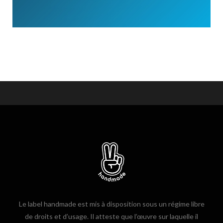
Le label handmade est mis à disposition sous un régime libre
de droits et d’usage. Il atteste que l’œuvre sur laquelle il