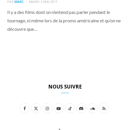
o
t
r
e
d
l
PAR
MARC
MARDI 3 MAI 2011
Il y a des films dont on n’entend pas parler pendant le
k
e
a
o
tournage, ni même lors de la promo américaine et qu’on ne
découvre que…
r
m
u
)
d
NOUS SUIVRE
F
X
I
Y
T
D
S
R
a
(
n
o
i
i
o
S
c
T
s
u
k
s
u
S