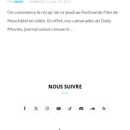
o
t
r
e
d
l
PAR
MARC
VENDREDI 12 JUILLET 2013
On commence le récap’ de ce jeudi au Festival du Film de
k
e
a
o
Neuchâtel en vidéo. En effet, nos camarades du Daily
Movies, journal suisse consacré…
r
m
u
)
d
NOUS SUIVRE
F
X
I
Y
T
D
S
R
a
(
n
o
i
i
o
S
c
T
s
u
k
s
u
S