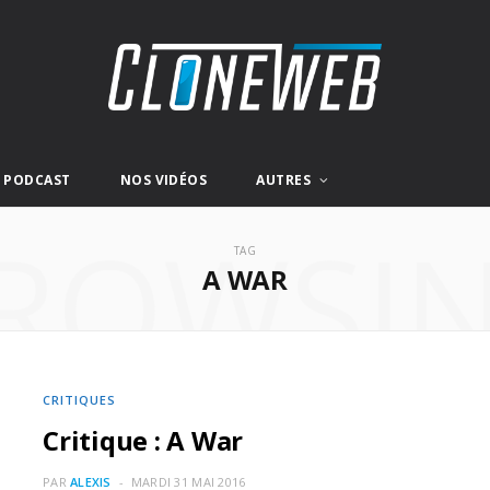
E PODCAST
NOS VIDÉOS
AUTRES
ROWSI
TAG
A WAR
CRITIQUES
Critique : A War
PAR
ALEXIS
MARDI 31 MAI 2016