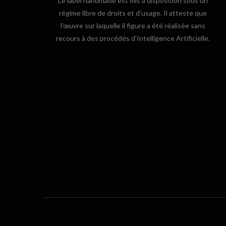
Le label handmade est mis à disposition sous un
régime libre de droits et d’usage. Il atteste que
l’œuvre sur laquelle il figure a été réalisée sans
recours à des procédés d’Intelligence Artificielle.