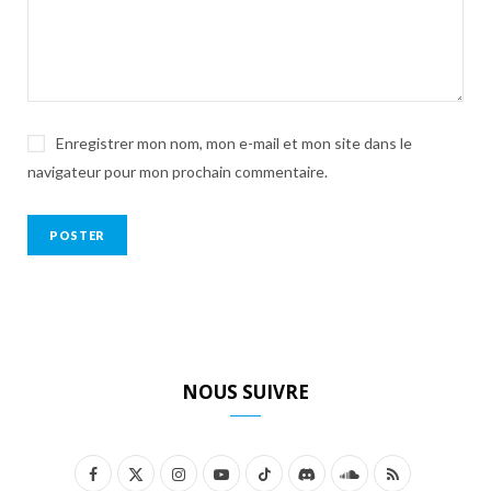
Enregistrer mon nom, mon e-mail et mon site dans le
navigateur pour mon prochain commentaire.
NOUS SUIVRE
F
X
I
Y
T
D
S
R