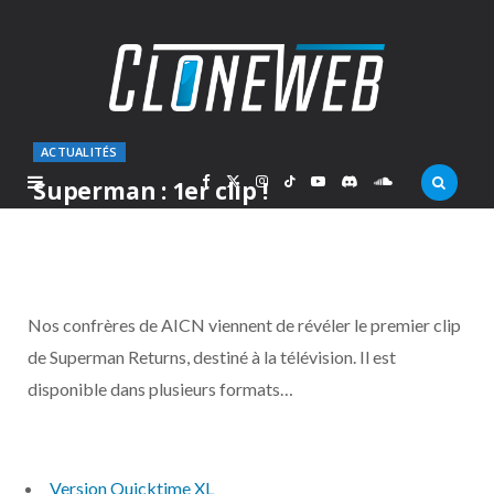
ACTUALITÉS
F
X
I
T
Y
D
S
Superman : 1er clip !
PAR
MARCOLAS
VENDREDI 12 MAI 2006
a
(
n
i
o
i
o
c
T
s
k
u
s
u
Nos confrères de AICN viennent de révéler le premier clip
e
w
t
T
T
c
n
de Superman Returns, destiné à la télévision. Il est
disponible dans plusieurs formats…
b
i
a
o
u
o
d
o
t
g
k
b
r
C
Version Quicktime XL