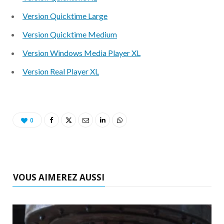
o
t
r
e
d
l
Version Quicktime Large
k
e
a
o
Version Quicktime Medium
r
m
u
Version Windows Media Player XL
Version Real Player XL
)
d
0
VOUS AIMEREZ AUSSI