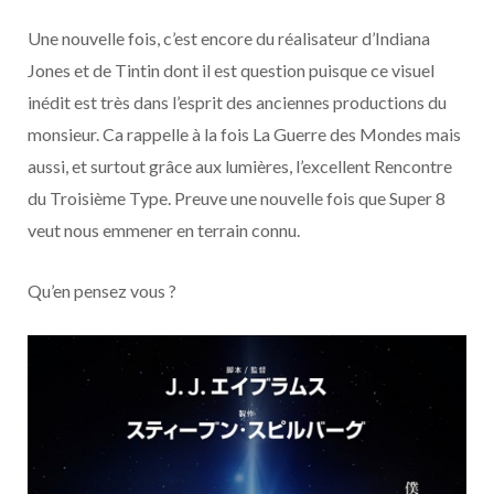
o
t
r
e
d
l
Une nouvelle fois, c’est encore du réalisateur d’Indiana
k
e
a
o
Jones et de Tintin dont il est question puisque ce visuel
inédit est très dans l’esprit des anciennes productions du
r
m
u
monsieur. Ca rappelle à la fois La Guerre des Mondes mais
aussi, et surtout grâce aux lumières, l’excellent Rencontre
)
d
du Troisième Type. Preuve une nouvelle fois que Super 8
veut nous emmener en terrain connu.
Qu’en pensez vous ?