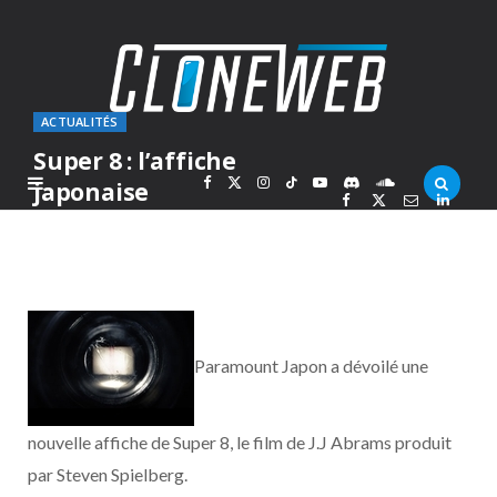
ACTUALITÉS
Super 8 : l’affiche
F
X
I
T
Y
D
S
japonaise
PAR
MARC
JEUDI 19 MAI 2011
a
(
n
i
o
i
o
c
T
s
k
u
s
u
e
w
t
T
T
c
n
Paramount Japon a dévoilé une
b
i
a
o
u
o
d
nouvelle affiche de Super 8, le film de J.J Abrams produit
o
t
g
k
b
r
C
par Steven Spielberg.