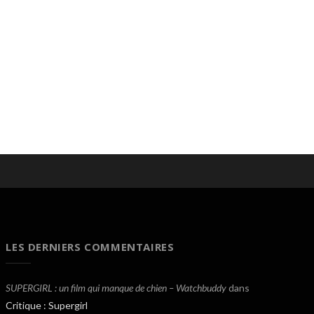
LES DERNIERS COMMENTAIRES
SUPERGIRL : un film qui manque de chien – Watchbuddy
dans
Critique : Supergirl