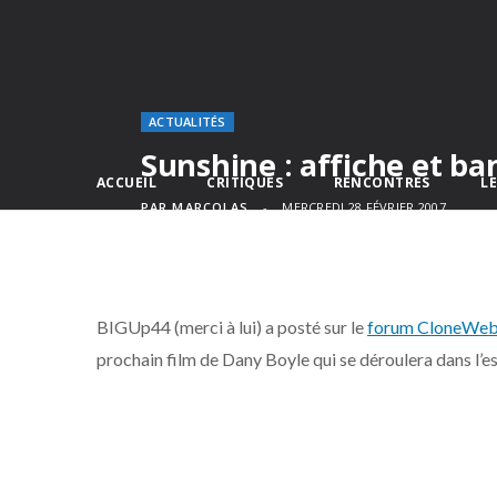
ACTUALITÉS
Sunshine : affiche et b
ACCUEIL
CRITIQUES
RENCONTRES
L
PAR
MARCOLAS
MERCREDI 28 FÉVRIER 2007
BIGUp44 (merci à lui) a posté sur le
forum CloneWe
prochain film de Dany Boyle qui se déroulera dans l’espa