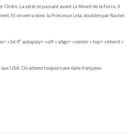
rdre. La série se passant avant Le Réveil de la Force, il
ment. Et on verra donc la Princesse Leia, doublée par Rachel
o= »16:9″ autoplay= »off » align= »center » top= »inherit »
 aux USA. On attend toujours une date française.