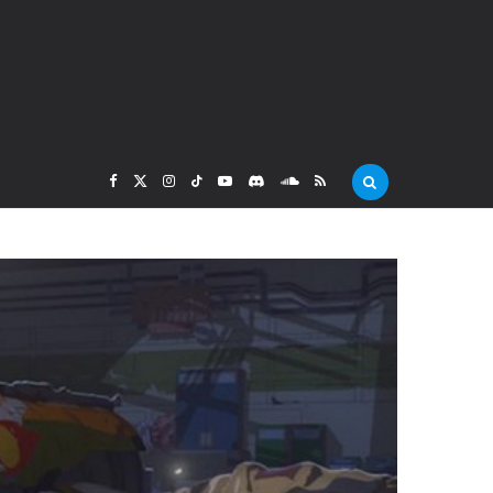
F
X
I
T
Y
D
S
R
a
(
n
i
o
i
o
S
c
T
s
k
u
s
u
S
e
w
t
T
T
c
n
b
i
a
o
u
o
d
o
t
g
k
b
r
C