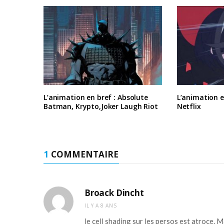
L’animation en bref : Absolute
L’animation en
Batman, Krypto,Joker Laugh Riot
Netflix
1
COMMENTAIRE
Broack Dincht
IL Y A 8 ANS
le cell shading sur les persos est atroce. Ma