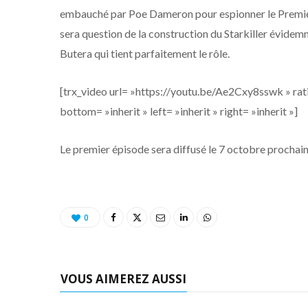
embauché par Poe Dameron pour espionner le Premier O
sera question de la construction du Starkiller évidem
Butera qui tient parfaitement le rôle.
[trx_video url= »https://youtu.be/Ae2Cxy8sswk » rati
bottom= »inherit » left= »inherit » right= »inherit »]
Le premier épisode sera diffusé le 7 octobre prochain
0
VOUS AIMEREZ AUSSI