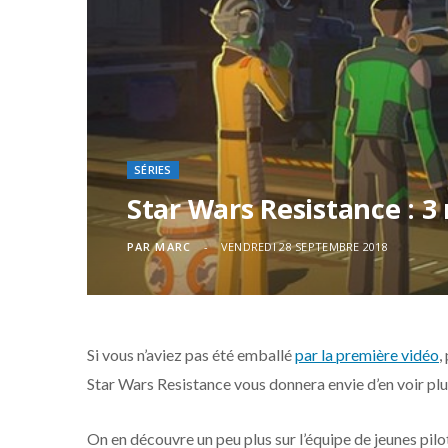
SÉRIES
Star Wars Resistance : 
PAR
MARC
VENDREDI 28 SEPTEMBRE 2018
Si vous n’aviez pas été emballé
par la première vidéo
,
Star Wars Resistance vous donnera envie d’en voir plu
On en découvre un peu plus sur l’équipe de jeunes pilo