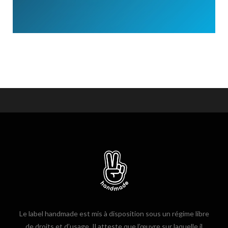
Le label handmade est mis à disposition sous un régime libre
de droits et d’usage. Il atteste que l’œuvre sur laquelle il