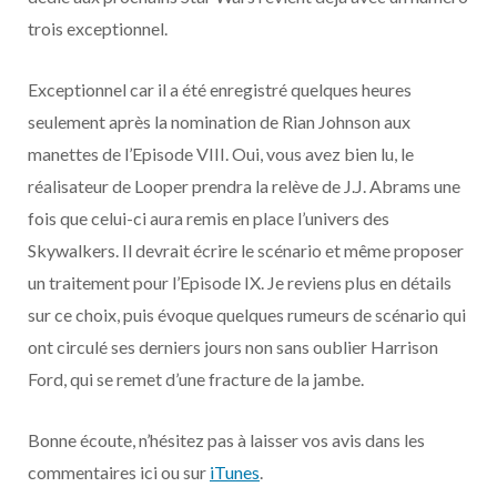
o
t
r
e
d
l
trois exceptionnel.
k
e
a
o
Exceptionnel car il a été enregistré quelques heures
r
m
u
seulement après la nomination de Rian Johnson aux
manettes de l’Episode VIII. Oui, vous avez bien lu, le
)
d
réalisateur de Looper prendra la relève de J.J. Abrams une
fois que celui-ci aura remis en place l’univers des
Skywalkers. Il devrait écrire le scénario et même proposer
un traitement pour l’Episode IX. Je reviens plus en détails
sur ce choix, puis évoque quelques rumeurs de scénario qui
ont circulé ses derniers jours non sans oublier Harrison
Ford, qui se remet d’une fracture de la jambe.
Bonne écoute, n’hésitez pas à laisser vos avis dans les
commentaires ici ou sur
iTunes
.