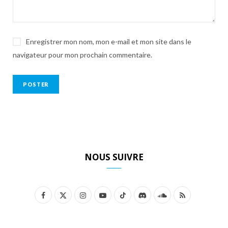
Enregistrer mon nom, mon e-mail et mon site dans le
navigateur pour mon prochain commentaire.
NOUS SUIVRE
F
X
I
Y
T
D
S
R
a
(
n
o
i
i
o
S