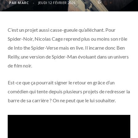
o
t
r
e
d
l
PAR
MARC
JEUDI 12 FÉVRIER 2026
k
e
a
o
C’est un projet aussi casse-gueule qu’alléchant. Pour
r
m
u
Spider-Noir, Nicolas Cage reprend plus ou moins son rôle
)
d
de Into the Spider-Verse mais en live. Il incarne donc Ben
Reilly, une version de Spider-Man évoluant dans un univers
de film noir.
Est-ce que ça pourrait signer le retour en grâce d’un
comédien qui tente depuis plusieurs projets de redresser la
barre de sa carrière ? On ne peut que le lui souhaiter.