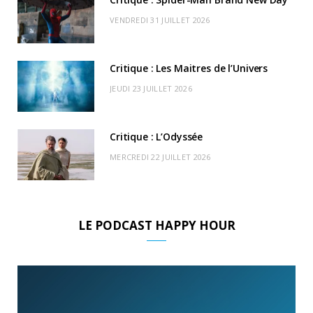
r
m
u
VENDREDI 31 JUILLET 2026
)
d
Critique : Les Maitres de l’Univers
JEUDI 23 JUILLET 2026
Critique : L’Odyssée
MERCREDI 22 JUILLET 2026
LE PODCAST HAPPY HOUR