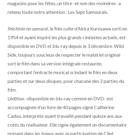
o
t
r
e
d
l
magasins pour les fêtes, un titre -et non des moindres- a
retenu toute notre attention : Les Sept Samouraïs.
k
e
a
o
Shichinin no samuraï
, le film culte d’Akira Kurosawa sorti en
r
m
u
1954 et ayant inspiré les plus grands cinéastes actuels, est
)
d
disponible en DVD et blu-ray depuis le 3 décembre. Wild
Side, toujours soucieux de respecter le matériel original
sort le film dans sa version intégrale restaurée,
comportant l’entracte musical scindant le film en deux
parties et sur deux disques, pour chacune des 2 parties du
film.
L’édition -disponible en blu-ray comme en DVD- est
accompagnée d’un livre de 40 pages signé Catherine
Cadou, interprète ayant travaillé pendant quinze ans aux
cotés du réalisateur. Elle signe également un documentaire
présent dans les bonus avec la participation de Clint