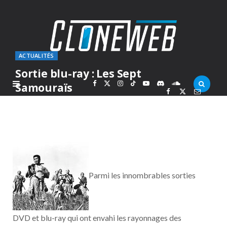
ACTUALITÉS
Sortie blu-ray : Les Sept
F
X
I
T
Y
D
S
Samouraïs
PAR
MARC
JEUDI 11 DÉCEMBRE 2014
a
(
n
i
o
i
o
c
T
s
k
u
s
u
e
w
t
T
T
c
n
Parmi les innombrables sorties
b
i
a
o
u
o
d
o
t
g
k
b
r
C
DVD et blu-ray qui ont envahi les rayonnages des