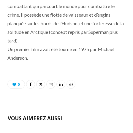
o
t
r
e
d
l
combattant qui parcourt le monde pour combattre le
crime. Il possède une flotte de vaisseaux et d’engins
k
e
a
o
planquée sur les bords de l’Hudson, et une forteresse de la
r
m
u
solitude en Arctique (concept repris par Superman plus
tard).
)
d
Un premier film avait été tourné en 1975 par Michael
Anderson.
0
VOUS AIMEREZ AUSSI