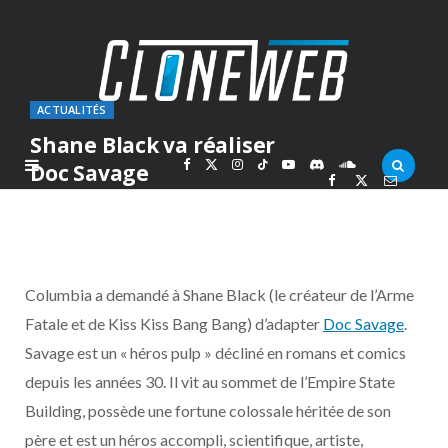
ACTUALITÉS
Shane Black va réaliser
F
X
I
T
Y
D
S
Doc Savage
PAR
MARC
MARDI 23 FÉVRIER 2010
a
(
n
i
o
i
o
c
T
s
k
u
s
u
Columbia a demandé à Shane Black (le créateur de l’Arme
e
w
t
T
T
c
n
Fatale et de Kiss Kiss Bang Bang) d’adapter
Doc Savage
.
Savage est un « héros pulp » décliné en romans et comics
b
i
a
o
u
o
d
depuis les années 30. Il vit au sommet de l’Empire State
o
t
g
k
b
r
C
Building, possède une fortune colossale héritée de son
père et est un héros accompli, scientifique, artiste,