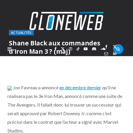
ACTUALITÉS
Shane Black aux commandes
F
X
I
T
Y
D
S
d’Iron Man 3 ? (màj)
PAR
MARC
VENDREDI 18 FÉVRIER 2011
a
(
n
i
o
i
o
c
T
s
k
u
s
u
Jon Favreau a annoncé
en décembre dernier
qu’il ne
e
w
t
T
T
c
n
réalisera pas le 3e Iron Man, annoncé comme une suite de
The Avengers. Il fallait donc lui trouver un successeur qui
b
i
a
o
u
o
d
serait approuvé par Robert Downey Jr, comme c’est
o
t
g
k
b
r
C
précisé dans le contrat que l’acteur a signé avec Marvel
Studios.