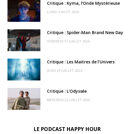
Critique : Kyma, l’Onde Mystérieuse
o
t
g
b
k
r
C
LUNDI 3 AOÛT 2026
o
t
r
e
d
l
k
e
a
o
Critique : Spider-Man Brand New Day
r
m
u
VENDREDI 31 JUILLET 2026
)
d
Critique : Les Maitres de l’Univers
JEUDI 23 JUILLET 2026
Critique : L’Odyssée
MERCREDI 22 JUILLET 2026
LE PODCAST HAPPY HOUR