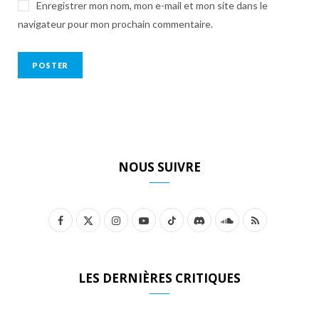
Enregistrer mon nom, mon e-mail et mon site dans le
navigateur pour mon prochain commentaire.
NOUS SUIVRE
F
X
I
Y
T
D
S
R
a
(
n
o
i
i
o
S
c
T
s
u
k
s
u
S
LES DERNIÈRES CRITIQUES
e
w
t
T
T
c
n
b
i
a
u
o
o
d