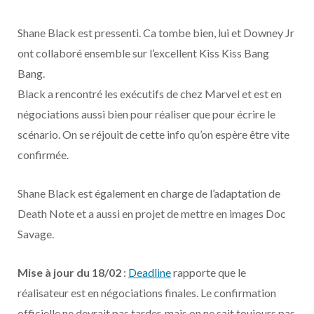
o
t
r
e
d
l
Shane Black est pressenti. Ca tombe bien, lui et Downey Jr
k
e
a
o
ont collaboré ensemble sur l’excellent Kiss Kiss Bang
r
m
u
Bang.
Black a rencontré les exécutifs de chez Marvel et est en
)
d
négociations aussi bien pour réaliser que pour écrire le
scénario. On se réjouit de cette info qu’on espère être vite
confirmée.
Shane Black est également en charge de l’adaptation de
Death Note et a aussi en projet de mettre en images Doc
Savage.
Mise à jour du 18/02
:
Deadline
rapporte que le
réalisateur est en négociations finales. Le confirmation
officielle ne devrait pas tarder, mais on ne sait toujours pas