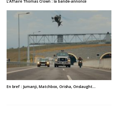
L’Affaire Thomas Crown : la bande-annonce
En bref : Jumanji, Matchbox, Orisha, Onslaught…