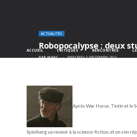
ACTUALITÉS
Robopocalypse : deux st
ACCUEIL
CRITIQUES
RENCONTRES
L
PAR
MARC
MERCREDI 7 SEPTEMBRE 2011
Après War Horse, Tintin et le S
Spielberg va revenir à la science-fiction, et on s’en réjo