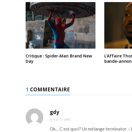
Critique : Spider-Man Brand New
L’Affaire Tho
Day
bande-annon
1
COMMENTAIRE
gdy
IL Y A 15 ANS
Ok… C est quoi? Un mélange terminator – 