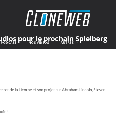
udios pour le prochain Spielberg
E PODCAST
NOS VIDÉOS
AUTRES
ecret de la Licorne et son projet sur Abraham Lincoln, Steven
uit !