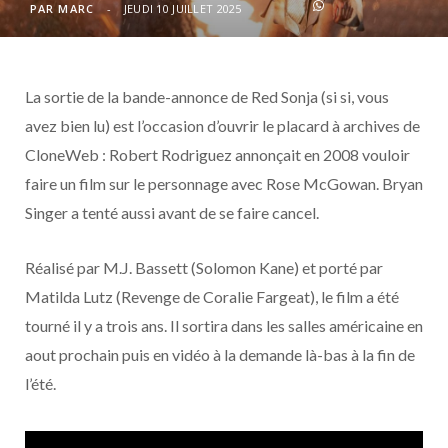
o
t
r
e
d
l
PAR
MARC
JEUDI 10 JUILLET 2025
k
e
a
o
La sortie de la bande-annonce de Red Sonja (si si, vous
r
m
u
avez bien lu) est l’occasion d’ouvrir le placard à archives de
)
d
CloneWeb : Robert Rodriguez annonçait en 2008 vouloir
faire un film sur le personnage avec Rose McGowan. Bryan
Singer a tenté aussi avant de se faire cancel.
Réalisé par M.J. Bassett (Solomon Kane) et porté par
Matilda Lutz (Revenge de Coralie Fargeat), le film a été
tourné il y a trois ans. Il sortira dans les salles américaine en
aout prochain puis en vidéo à la demande là-bas à la fin de
l’été.