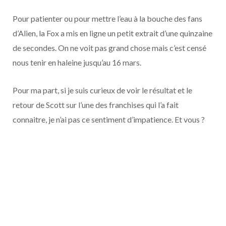
o
t
r
e
d
l
Pour patienter ou pour mettre l’eau à la bouche des fans
k
e
a
o
d’Alien, la Fox a mis en ligne un petit extrait d’une quinzaine
de secondes. On ne voit pas grand chose mais c’est censé
r
m
u
nous tenir en haleine jusqu’au 16 mars.
)
d
Pour ma part, si je suis curieux de voir le résultat et le
retour de Scott sur l’une des franchises qui l’a fait
connaitre, je n’ai pas ce sentiment d’impatience. Et vous ?