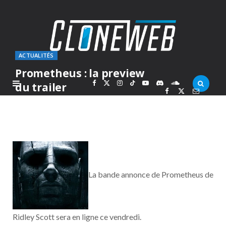
ACTUALITÉS
Prometheus : la preview
F
X
I
T
Y
D
S
du trailer
PAR
MARC
MARDI 13 MARS 2012
a
(
n
i
o
i
o
c
T
s
k
u
s
u
e
w
t
T
T
c
n
La bande annonce de Prometheus de
b
i
a
o
u
o
d
o
t
g
k
b
r
C
Ridley Scott sera en ligne ce vendredi.