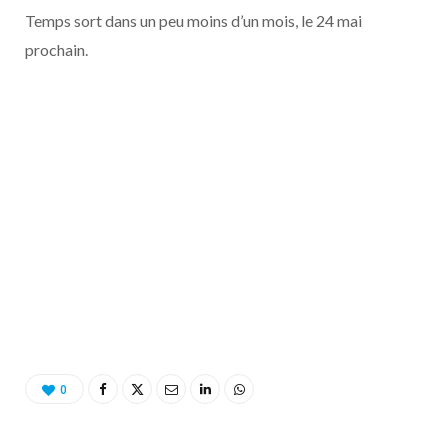
o
t
r
e
d
l
Temps sort dans un peu moins d’un mois, le 24 mai
prochain.
k
e
a
o
r
m
u
)
d
0