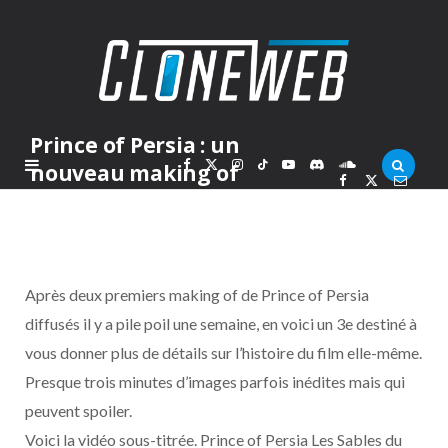
Prince of Persia : un
F
X
I
T
Y
D
S
nouveau making of
PAR
MARC
VENDREDI 30 AVRIL 2010
a
(
n
i
o
i
o
c
T
s
k
u
s
u
Après deux premiers making of de Prince of Persia
e
w
t
T
T
c
n
diffusés il y a pile poil une semaine, en voici un 3e destiné à
vous donner plus de détails sur l’histoire du film elle-même.
b
i
a
o
u
o
d
Presque trois minutes d’images parfois inédites mais qui
o
t
g
k
b
r
C
peuvent spoiler.
Voici la vidéo sous-titrée. Prince of Persia Les Sables du