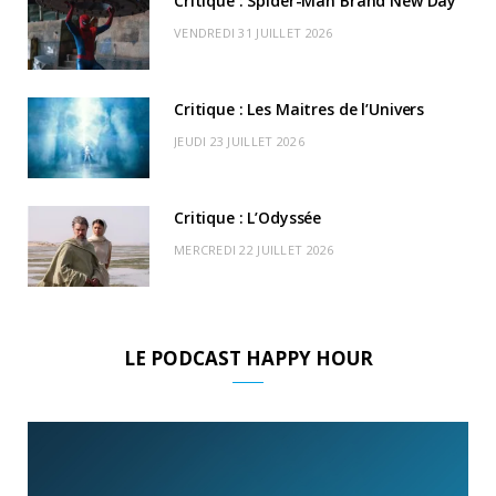
Critique : Spider-Man Brand New Day
r
m
u
VENDREDI 31 JUILLET 2026
)
d
Critique : Les Maitres de l’Univers
JEUDI 23 JUILLET 2026
Critique : L’Odyssée
MERCREDI 22 JUILLET 2026
LE PODCAST HAPPY HOUR