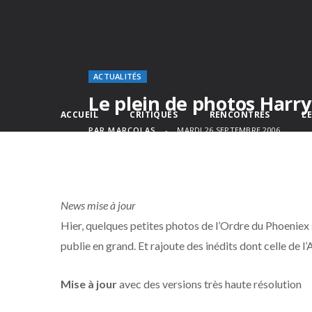
ACTUALITÉS
Le plein de photos Harry
ACCUEIL
CRITIQUES
RENCONTRES
L
PAR
MARCOLAS
MARDI 26 SEPTEMBRE 2006
News mise à jour
Hier, quelques petites photos de l’Ordre du Phoeniex 
publie en grand. Et rajoute des inédits dont celle de
Mise à jour
avec des versions très haute résolution