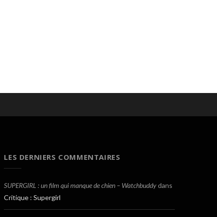
LES DERNIERS COMMENTAIRES
SUPERGIRL : un film qui manque de chien – Watchbuddy
dans
Critique : Supergirl