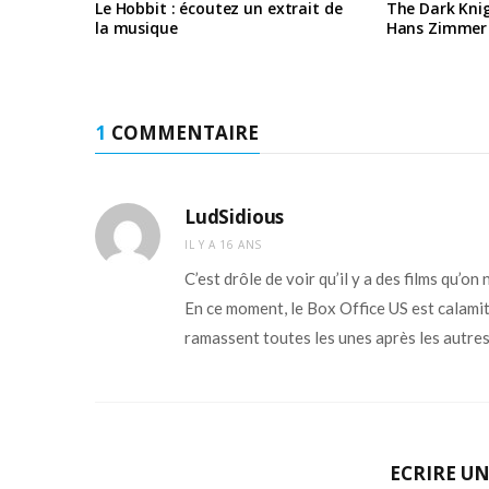
Le Hobbit : écoutez un extrait de
The Dark Knig
la musique
Hans Zimmer
1
COMMENTAIRE
LudSidious
IL Y A 16 ANS
C’est drôle de voir qu’il y a des films qu’on 
En ce moment, le Box Office US est calamite
ramassent toutes les unes après les autres
ECRIRE U