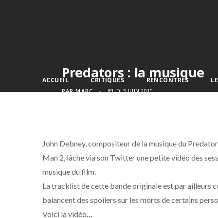
Predators : la musique
ACCUEIL
CRITIQUES
RENCONTRES
L
PAR
MARC
JEUDI 3 JUIN 2010
John Debney, compositeur de la musique du Predators 
Man 2, lâche via son Twitter une petite vidéo des sessi
musique du film.
La tracklist de cette bande originale est par ailleurs 
balancent des spoilers sur les morts de certains pers
Voici la vidéo…