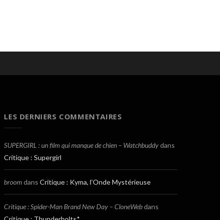
LES DERNIERS COMMENTAIRES
SUPERGIRL : un film qui manque de chien – Watchbuddy
dans
Critique : Supergirl
broom
dans
Critique : Kyma, l’Onde Mystérieuse
Critique : Spider-Man Brand New Day – CloneWeb
dans
Critique : Thunderbolts*