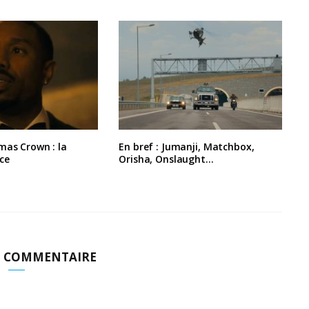
mas Crown : la
En bref : Jumanji, Matchbox,
ce
Orisha, Onslaught…
N COMMENTAIRE