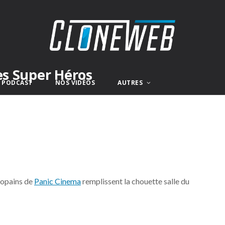
es Super Héros
E PODCAST
NOS VIDÉOS
AUTRES
copains de
Panic Cinema
remplissent la chouette salle du