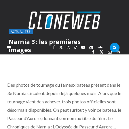
ACTUALITÉS
Narnia 3 : les premières
F
X
I
T
Y
D
S
images
PAR
MARC
VENDREDI 27 NOVEMBRE 2009
a
(
n
i
o
i
o
c
T
s
k
u
s
u
Des photos de tournage du fameux bateau présent dans le
e
w
t
T
T
c
n
3e Narnia circulent depuis déjà quelques mois. Alors que le
tournage vient de s’achever, trois photos officielles sont
b
i
a
o
u
o
d
désormais disponibles. On peut surtout y voir ce bateau, le
o
t
g
k
b
r
C
Passeur d’Aurore, donnant son nom au titre du film : Les
Chroniques de Narnia : L’Odyssée du Passeur d’Aurore…