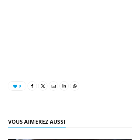
o
t
r
e
d
l
k
e
a
o
r
m
u
)
d
0
VOUS AIMEREZ AUSSI