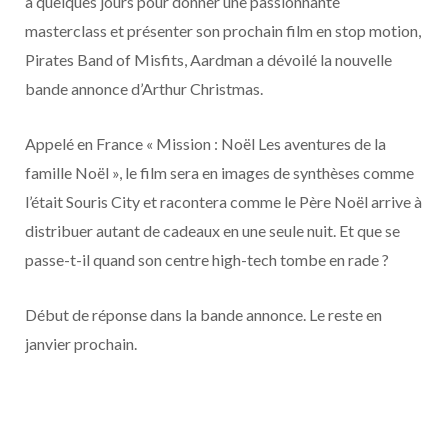
a quelques jours pour donner une passionnante
o
t
r
e
d
l
masterclass et présenter son prochain film en stop motion,
k
e
a
o
Pirates Band of Misfits, Aardman a dévoilé la nouvelle
bande annonce d’Arthur Christmas.
r
m
u
Appelé en France « Mission : Noël Les aventures de la
)
d
famille Noël », le film sera en images de synthèses comme
l’était Souris City et racontera comme le Père Noël arrive à
distribuer autant de cadeaux en une seule nuit. Et que se
passe-t-il quand son centre high-tech tombe en rade ?
Début de réponse dans la bande annonce. Le reste en
janvier prochain.