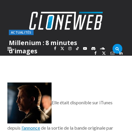
ACTUALITÉS
Millenium : 8 minutes
F
X
I
T
Y
D
S
d’images
PAR
MARC
JEUDI 8 DÉCEMBRE 2011
a
(
n
i
o
i
o
c
T
s
k
u
s
u
e
w
t
T
T
c
n
Elle était disponible sur iTunes
b
i
a
o
u
o
d
o
t
g
k
b
r
C
depuis
l’annonce
de la sortie de la bande originale par