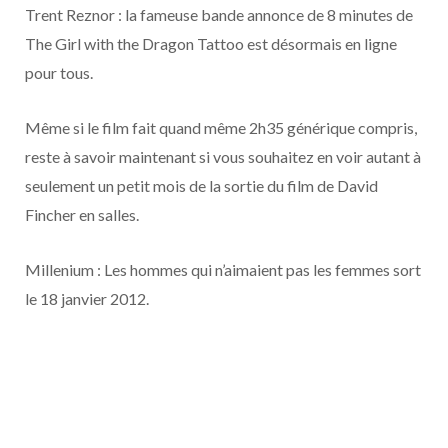
o
t
r
e
d
l
Trent Reznor : la fameuse bande annonce de 8 minutes de
The Girl with the Dragon Tattoo est désormais en ligne
k
e
a
o
pour tous.
r
m
u
Même si le film fait quand même 2h35 générique compris,
)
d
reste à savoir maintenant si vous souhaitez en voir autant à
seulement un petit mois de la sortie du film de David
Fincher en salles.
Millenium : Les hommes qui n’aimaient pas les femmes sort
le 18 janvier 2012.