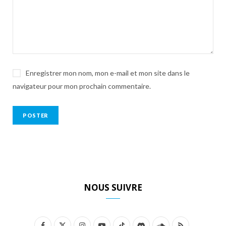
Enregistrer mon nom, mon e-mail et mon site dans le
navigateur pour mon prochain commentaire.
NOUS SUIVRE
F
X
I
Y
T
D
S
R