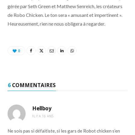
o
t
r
e
d
l
gérée par Seth Green et Matthew Senreich, les créateurs
de Robo Chicken. Le ton sera « amusant et impertinent ».
k
e
a
o
Heureusement, rien ne nous obligera à regarder.
r
m
u
)
d
0
6
COMMENTAIRES
Hellboy
IL Y A 16 ANS
Ne sois pas si défaitiste, si les gars de Robot chicken s’en