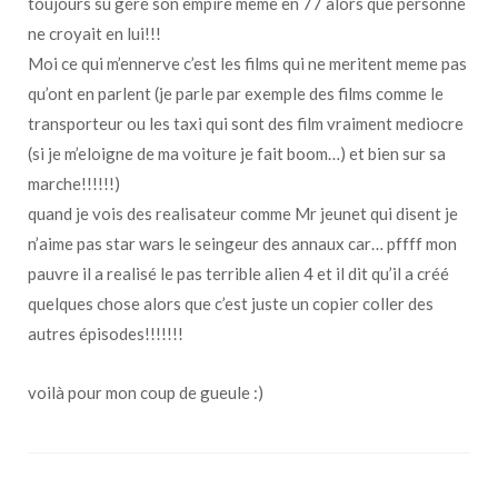
toujours su géré son empire meme en 77 alors que personne
ne croyait en lui!!!
Moi ce qui m’ennerve c’est les films qui ne meritent meme pas
qu’ont en parlent (je parle par exemple des films comme le
transporteur ou les taxi qui sont des film vraiment mediocre
(si je m’eloigne de ma voiture je fait boom…) et bien sur sa
marche!!!!!!)
quand je vois des realisateur comme Mr jeunet qui disent je
n’aime pas star wars le seingeur des annaux car… pffff mon
pauvre il a realisé le pas terrible alien 4 et il dit qu’il a créé
quelques chose alors que c’est juste un copier coller des
autres épisodes!!!!!!!
voilà pour mon coup de gueule :)