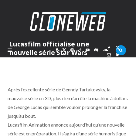
Lucasfilm officialise une
F
X
I
T
Y
D
S
nouvelle série Star Wars
PAR
MARC
LUNDI 5 AVRIL 2010
a
(
n
i
o
i
o
c
T
s
k
u
s
u
Après l’excellente série de Genndy Tartakovsky, la
e
w
t
T
T
c
n
mauvaise série en 3D, plus rien n’arrête la machine à dollars
de George Lucas qui semble vouloir prolonger la franchise
b
i
a
o
u
o
d
jusqu’au bout.
o
t
g
k
b
r
C
Lucasfilm Animation annonce aujourd’hui qu’une nouvelle
série est en préparation. Il s’agira d’une série humoristique