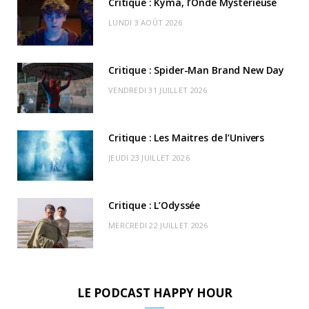
Critique : Kyma, l’Onde Mystérieuse
o
t
g
b
k
r
C
LUNDI 3 AOÛT 2026
o
t
r
e
d
l
k
e
a
o
Critique : Spider-Man Brand New Day
r
m
u
VENDREDI 31 JUILLET 2026
)
d
Critique : Les Maitres de l’Univers
JEUDI 23 JUILLET 2026
Critique : L’Odyssée
MERCREDI 22 JUILLET 2026
LE PODCAST HAPPY HOUR