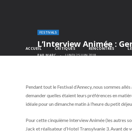
FESTIVALS
L’Interview Animée : G
ACCUEIL
CRITIQUES
RENCONTRES
L
PAR
MARC
LUNDI 25 JUIN 2018
Pendant tout le Festival d’Annecy, nous sommes allés 
demander quelles étaient leurs préférences en matière 
idéale pour un dimanche matin à l’heure du petit déjeun
Pour cette cinquième Interview Animée (les autres so
Jack et réalisateur d’Hotel Transylvanie 3. Avant de