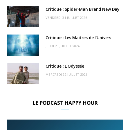
k
e
a
o
Critique : Spider-Man Brand New Day
r
m
u
VENDREDI 31 JUILLET 2026
)
d
Critique : Les Maitres de l’Univers
JEUDI 23 JUILLET 2026
Critique : L’Odyssée
MERCREDI 22 JUILLET 2026
LE PODCAST HAPPY HOUR