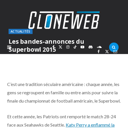
ACTUALITÉS
Les bandes-annonces du
F
X
I
T
Y
D
S
Superbowl 2015
PAR
MARC
LUNDI 2 FÉVRIER 2015
a
(
n
i
o
i
o
c
T
s
k
u
s
u
C’est une tradition séculaire américaine : chaque année, les
e
w
t
T
T
c
n
gens se regroupent en famille ou entre amis pour suivre la
finale du championnat de football américain, le Superbowl.
b
i
a
o
u
o
d
o
t
g
k
b
r
C
Et cette année, les Patriots ont remporté le match 28-24
face aux Seahawks de Seattle.
Katy Perry a enflammé la