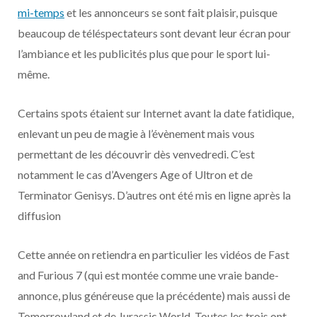
o
t
r
e
d
l
mi-temps
et les annonceurs se sont fait plaisir, puisque
beaucoup de téléspectateurs sont devant leur écran pour
k
e
a
o
l’ambiance et les publicités plus que pour le sport lui-
r
m
u
même.
)
d
Certains spots étaient sur Internet avant la date fatidique,
enlevant un peu de magie à l’évènement mais vous
permettant de les découvrir dès venvedredi. C’est
notamment le cas d’Avengers Age of Ultron et de
Terminator Genisys. D’autres ont été mis en ligne après la
diffusion
Cette année on retiendra en particulier les vidéos de Fast
and Furious 7 (qui est montée comme une vraie bande-
annonce, plus généreuse que la précédente) mais aussi de
Tomorrowland et de Jurassic World. Toutes les trois ont