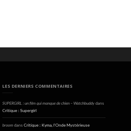
LES DERNIERS COMMENTAIRES
SUPERGIRL : un film qui manque de chien – Watchbuddy
dans
Critique : Supergirl
broom
dans
Critique : Kyma, l’Onde Mystérieuse