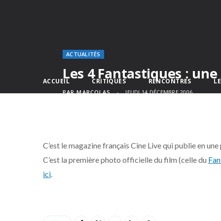
ACTUALITÉS
Les 4 Fantastiques : une 
ACCUEIL
CRITIQUES
RENCONTRES
L
PAR
MARCOLAS
JEUDI 14 DÉCEMBRE 2006
C’est le magazine français Cine Live qui publie en une 
C’est la première photo officielle du film (celle du
Fan
ici
.