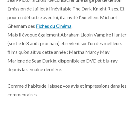
o
t
r
e
d
l
Emission de Juillet à l’inévitable The Dark Knight Rises. Et
k
e
a
o
pour en débattre avec lui, il a invité l’excellent Michael
Ghennam des
Fiches du Cinéma
.
r
m
u
Mais il évoque également Abraham Licoln Vampire Hunter
(sortie le 8 août prochain) et revient sur l’un des meilleurs
)
d
films qu’on ait vu cette année : Martha Marcy May
Marlene de Sean Durkin, disponible en DVD et blu-ray
depuis la semaine dernière.
Comme d’habitude, laissez vos avis et impressions dans les
commentaires.