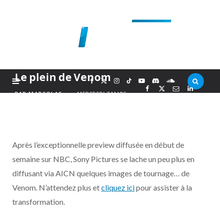
Le plein de Venom
F
X
I
T
Y
D
S
PAR
MARCOLAS
MERCREDI 7 MARS
2007
a
(
n
i
o
i
o
c
T
s
k
u
s
u
Après l’exceptionnelle preview diffusée en début de
e
w
t
T
T
c
n
semaine sur NBC, Sony Pictures se lache un peu plus en
diffusant via AICN quelques images de tournage… de
b
i
a
o
u
o
d
Venom. N’attendez plus et
cliquez ici
pour assister à la
o
t
g
k
b
r
C
transformation.