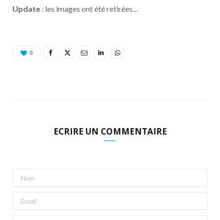
o
t
r
e
d
l
Update
: les images ont été retirées…
k
e
a
o
r
m
u
0
)
d
ECRIRE UN COMMENTAIRE