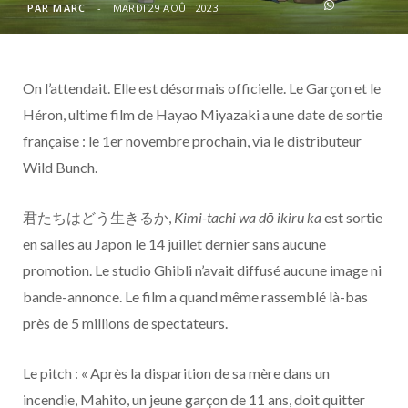
o
t
r
e
d
l
PAR
MARC
MARDI 29 AOÛT 2023
k
e
a
o
On l’attendait. Elle est désormais officielle. Le Garçon et le
r
m
u
Héron, ultime film de Hayao Miyazaki a une date de sortie
)
d
française : le 1er novembre prochain, via le distributeur
Wild Bunch.
君たちはどう生きるか,
Kimi-tachi wa dō ikiru ka
est sortie
en salles au Japon le 14 juillet dernier sans aucune
promotion. Le studio Ghibli n’avait diffusé aucune image ni
bande-annonce. Le film a quand même rassemblé là-bas
près de 5 millions de spectateurs.
Le pitch : « Après la disparition de sa mère dans un
incendie, Mahito, un jeune garçon de 11 ans, doit quitter