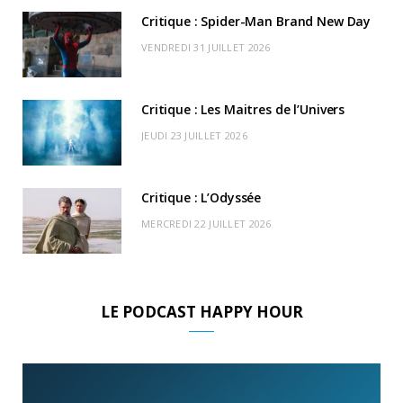
k
e
a
o
Critique : Spider-Man Brand New Day
r
m
u
VENDREDI 31 JUILLET 2026
)
d
Critique : Les Maitres de l’Univers
JEUDI 23 JUILLET 2026
Critique : L’Odyssée
MERCREDI 22 JUILLET 2026
LE PODCAST HAPPY HOUR