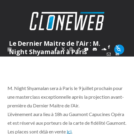
Le Dernier Maitre de l’Air : M.
F
X
I
T
Y
D
S
Night Shyamalan à Paris
PAR
MARC
MARDI 29 JUIN 2010
a
(
n
i
o
i
o
c
T
s
k
u
s
u
M. Night Shyamalan sera à Paris le 9 juillet prochain pour
e
w
t
T
T
c
n
une masterclass exceptionnelle après la projection avant-
première du Dernier Maitre de l’Air.
b
i
a
o
u
o
d
L’évènement aura lieu à 18h au Gaumont Capucines Opéra
o
t
g
k
b
r
C
et est réservé aux porteurs de la carte de fidélité Gaumont.
Les places sont déjà en vente
ici
.