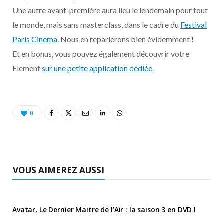
o
t
r
e
d
l
Une autre avant-première aura lieu le lendemain pour tout
le monde, mais sans masterclass, dans le cadre du
Festival
k
e
a
o
Paris Cinéma
. Nous en reparlerons bien évidemment !
r
m
u
Et en bonus, vous pouvez également découvrir votre
Element
sur une petite application dédiée.
)
d
0
VOUS AIMEREZ AUSSI
Avatar, Le Dernier Maitre de l’Air : la saison 3 en DVD !