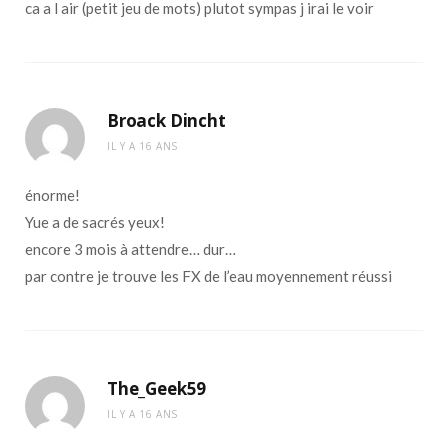
ca a l air (petit jeu de mots) plutot sympas j irai le voir
Broack Dincht
IL Y A 16 ANS
énorme!
Yue a de sacrés yeux!
encore 3 mois à attendre… dur…
par contre je trouve les FX de l’eau moyennement réussi
The_Geek59
IL Y A 16 ANS