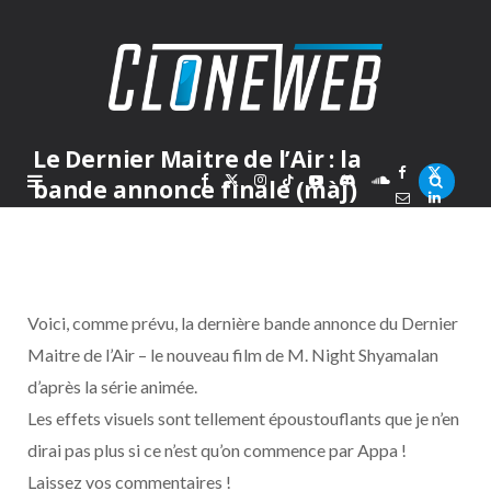
Le Dernier Maitre de l’Air : la
F
X
I
T
Y
D
S
bande annonce finale (màj)
PAR
MARC
SAMEDI 24 AVRIL 2010
a
(
n
i
o
i
o
c
T
s
k
u
s
u
Voici, comme prévu, la dernière bande annonce du Dernier
e
w
t
T
T
c
n
Maitre de l’Air – le nouveau film de M. Night Shyamalan
d’après la série animée.
b
i
a
o
u
o
d
Les effets visuels sont tellement époustouflants que je n’en
o
t
g
k
b
r
C
dirai pas plus si ce n’est qu’on commence par Appa !
Laissez vos commentaires !