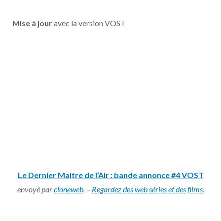
o
t
r
e
d
l
Mise à jour
avec la version VOST
k
e
a
o
r
m
u
)
d
Le Dernier Maitre de l’Air : bande annonce #4 VOST
envoyé par
cloneweb
. –
Regardez des web séries et des films.