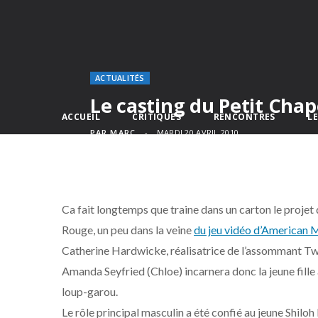
ACTUALITÉS
Le casting du Petit Cha
ACCUEIL
CRITIQUES
RENCONTRES
L
PAR
MARC
MARDI 20 AVRIL 2010
Ca fait longtemps que traine dans un carton le proje
Rouge, un peu dans la veine
du jeu vidéo d’American
Catherine Hardwicke, réalisatrice de l’assommant Twi
Amanda Seyfried (Chloe) incarnera donc la jeune fille
loup-garou.
Le rôle principal masculin a été confié au jeune Shilo