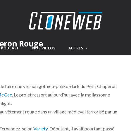
peron Rouge
E PODCAST
NOS VIDÉOS
AUTRES
t de faire une version gothico-punko-dark du Petit Chaperon
 McGee
. Le projet ressort aujourd’hui avec la mollassonne
light.
 au vêtement rouge dans un village médiéval terrorisé par un
h Fernandez, selon
Variety
. Débutant, il avait pourtant passé