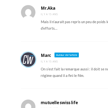
Mr.Aka
IL Y A 15 ANS
Mais il n’aurait pas repris un peu de poids 
d’efforts…
Marc
Auteur de l'article
IL Y A 15 ANS
On s’est fait la remarque aussi : il doit s
régime quand il a fini le film.
mutuelle swiss life