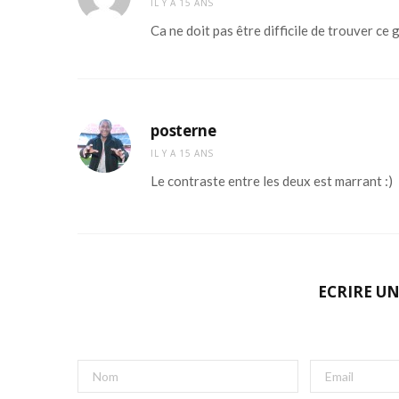
IL Y A 15 ANS
Ca ne doit pas être difficile de trouver ce g
posterne
IL Y A 15 ANS
Le contraste entre les deux est marrant :)
ECRIRE U