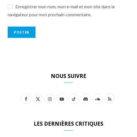
Enregistrer mon nom, mon e-mail et mon site dans le
navigateur pour mon prochain commentaire.
NOUS SUIVRE
F
X
I
Y
T
D
S
R
a
(
n
o
i
i
o
S
c
T
s
u
k
s
u
S
LES DERNIÈRES CRITIQUES
e
w
t
T
T
c
n