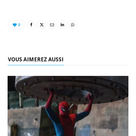
o
t
r
e
d
l
k
e
a
o
0
r
m
u
)
d
VOUS AIMEREZ AUSSI