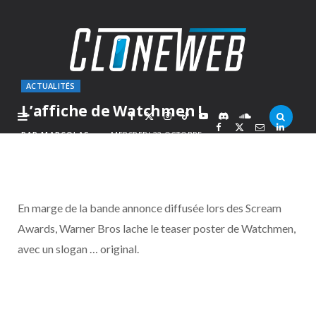
ACTUALITÉS
L’affiche de Watchmen !
F
X
I
T
Y
D
S
PAR
MARCOLAS
MERCREDI 22 OCTOBRE
2008
a
(
n
i
o
i
o
c
T
s
k
u
s
u
En marge de la bande annonce diffusée lors des Scream
e
w
t
T
T
c
n
Awards, Warner Bros lache le teaser poster de Watchmen,
avec un slogan … original.
b
i
a
o
u
o
d
o
t
g
k
b
r
C