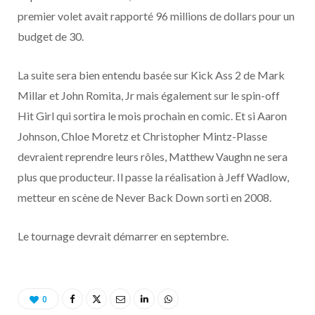
o
t
r
e
d
l
premier volet avait rapporté 96 millions de dollars pour un
budget de 30.
k
e
a
o
r
m
u
La suite sera bien entendu basée sur Kick Ass 2 de Mark
Millar et John Romita, Jr mais également sur le spin-off
)
d
Hit Girl qui sortira le mois prochain en comic. Et si Aaron
Johnson, Chloe Moretz et Christopher Mintz-Plasse
devraient reprendre leurs rôles, Matthew Vaughn ne sera
plus que producteur. Il passe la réalisation à Jeff Wadlow,
metteur en scène de Never Back Down sorti en 2008.
Le tournage devrait démarrer en septembre.
0