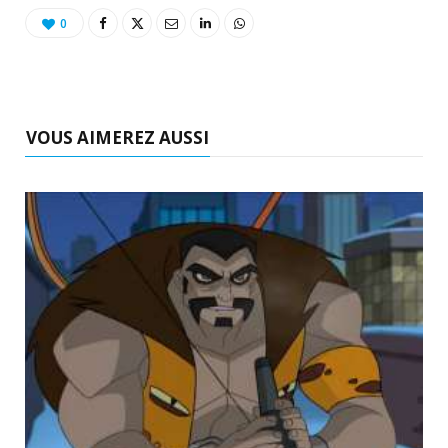
o
t
r
e
d
l
0
k
e
a
o
r
m
u
VOUS AIMEREZ AUSSI
)
d