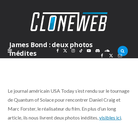
James Bond : deux photos
F
X
I
T
Y
D
S
inédites
PAR
MARCOLAS
VENDREDI 4 AVRIL 2008
a
(
n
i
o
i
o
c
T
s
k
u
s
u
Le journal américain USA Today s’est rendu sur le tournage
e
w
t
T
T
c
n
de Quantum of Solace pour rencontrer Daniel Craig et
Marc Forster, le réalisateur du film. En plus d’un long
b
i
a
o
u
o
d
article, ils nous livrent deux photos inédites,
visibles ici
.
o
t
g
k
b
r
C