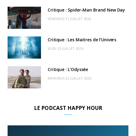
k
e
a
o
Critique : Spider-Man Brand New Day
r
m
u
VENDREDI 31 JUILLET 2026
)
d
Critique : Les Maitres de l’Univers
JEUDI 23 JUILLET 2026
Critique : L’Odyssée
MERCREDI 22 JUILLET 2026
LE PODCAST HAPPY HOUR