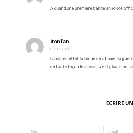
A quand une première bande annonce offici
Ironfan
IL Y A 17 ANS
C#est en effet la tenue de « L’âme du guerri
de toute façon le scénario est plus importa
ECRIRE U