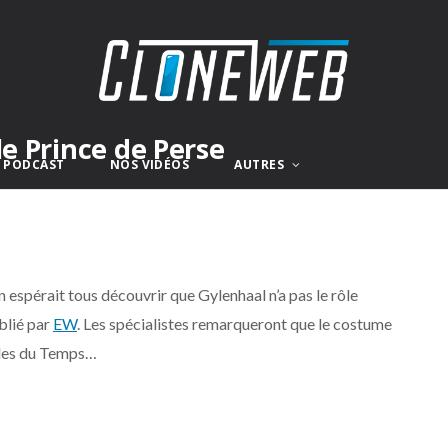
le Prince de Perse
E PODCAST
NOS VIDÉOS
AUTRES
 espérait tous découvrir que Gylenhaal n’a pas le rôle
ublié par
EW
. Les spécialistes remarqueront que le costume
ables du Temps…