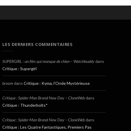
LES DERNIERS COMMENTAIRES
SUPERGIRL : un film qui manque de chien – Watchbuddy
dans
Critique : Supergirl
broom
dans
Critique : Kyma, l’Onde Mystérieuse
Critique : Spider-Man Brand New Day – CloneWeb
dans
Critique : Thunderbolts*
Critique : Spider-Man Brand New Day – CloneWeb
dans
Critique : Les Quatre Fantastiques, Premiers Pas