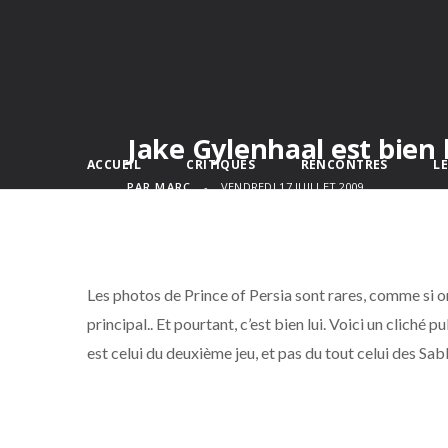
Jake Gylenhaal est bien 
ACCUEIL
CRITIQUES
RENCONTRES
L
PAR
MARC
VENDREDI 17 JUILLET 2009
Les photos de Prince of Persia sont rares, comme si on
principal.. Et pourtant, c’est bien lui. Voici un cliché p
est celui du deuxième jeu, et pas du tout celui des S