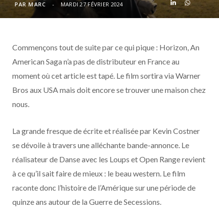
o
t
r
e
d
l
PAR
MARC
MARDI 27 FÉVRIER 2024
k
e
a
o
Commençons tout de suite par ce qui pique : Horizon, An
r
m
u
American Saga n’a pas de distributeur en France au
)
d
moment où cet article est tapé. Le film sortira via Warner
Bros aux USA mais doit encore se trouver une maison chez
nous.
La grande fresque de écrite et réalisée par Kevin Costner
se dévoile à travers une alléchante bande-annonce. Le
réalisateur de Danse avec les Loups et Open Range revient
à ce qu’il sait faire de mieux : le beau western. Le film
raconte donc l’histoire de l’Amérique sur une période de
quinze ans autour de la Guerre de Secessions.