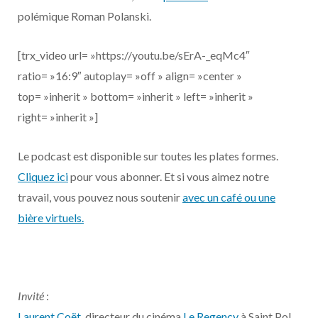
polémique Roman Polanski.
[trx_video url= »https://youtu.be/sErA-_eqMc4″
ratio= »16:9″ autoplay= »off » align= »center »
top= »inherit » bottom= »inherit » left= »inherit »
right= »inherit »]
Le podcast est disponible sur toutes les plates formes.
Cliquez ici
pour vous abonner. Et si vous aimez notre
travail, vous pouvez nous soutenir
avec un café ou une
bière virtuels.
Invité
:
Laurent Coët
, directeur du cinéma
Le Regency
à Saint Pol