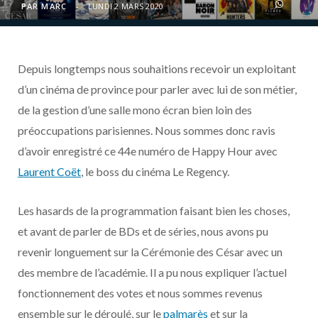
o
t
r
e
d
l
PAR
MARC
LUNDI 2 MARS 2020
k
e
a
o
Depuis longtemps nous souhaitions recevoir un exploitant
r
m
u
d’un cinéma de province pour parler avec lui de son métier,
)
d
de la gestion d’une salle mono écran bien loin des
préoccupations parisiennes. Nous sommes donc ravis
d’avoir enregistré ce 44e numéro de Happy Hour avec
Laurent Coët
, le boss du cinéma Le Regency.
Les hasards de la programmation faisant bien les choses,
et avant de parler de BDs et de séries, nous avons pu
revenir longuement sur la Cérémonie des César avec un
des membre de l’académie. Il a pu nous expliquer l’actuel
fonctionnement des votes et nous sommes revenus
ensemble sur le déroulé, sur le
palmarès
et sur la