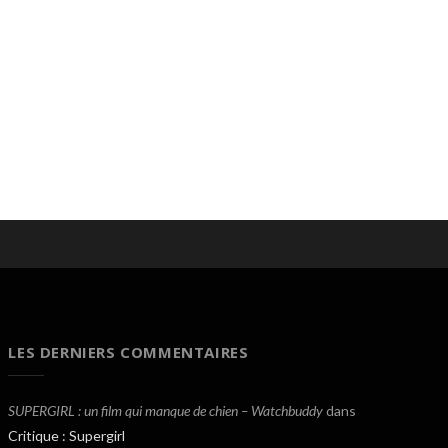
LES DERNIERS COMMENTAIRES
SUPERGIRL : un film qui manque de chien – Watchbuddy
dans
Critique : Supergirl