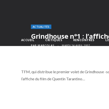
ACTUALITÉS
Grindhouse n°1 : l’affich
ACCUEIL
CRITIQUES
RENCONTRES
L
PAR
MARCOLAS
MARDI 24 AVRIL 2007
TFM, qui distribue le premier volet de Grindhouse -
l’affiche du film de Quentin Tarantino…