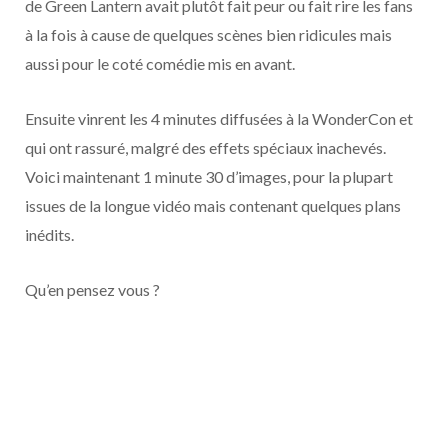
de Green Lantern avait plutôt fait peur ou fait rire les fans
o
t
r
e
d
l
à la fois à cause de quelques scènes bien ridicules mais
k
e
a
o
aussi pour le coté comédie mis en avant.
r
m
u
Ensuite vinrent les 4 minutes diffusées à la WonderCon et
qui ont rassuré, malgré des effets spéciaux inachevés.
)
d
Voici maintenant 1 minute 30 d’images, pour la plupart
issues de la longue vidéo mais contenant quelques plans
inédits.
Qu’en pensez vous ?