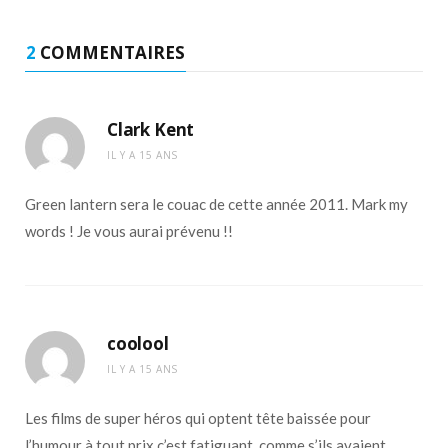
2
COMMENTAIRES
Clark Kent
IL Y A 15 ANS
Green lantern sera le couac de cette année 2011. Mark my
words ! Je vous aurai prévenu !!
coolool
IL Y A 15 ANS
Les films de super héros qui optent tête baissée pour
l’humour à tout prix c’est fatiguant, comme s’ils avaient