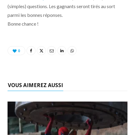
o
t
r
e
d
l
(simples) questions. Les gagnants seront tirés au sort
parmi les bonnes réponses.
k
e
a
o
Bonne chance !
r
m
u
)
d
0
VOUS AIMEREZ AUSSI