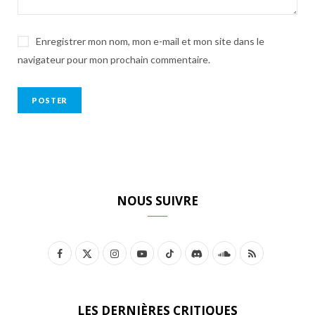
Enregistrer mon nom, mon e-mail et mon site dans le
navigateur pour mon prochain commentaire.
NOUS SUIVRE
F
X
I
Y
T
D
S
R
a
(
n
o
i
i
o
S
c
T
s
u
k
s
u
S
LES DERNIÈRES CRITIQUES