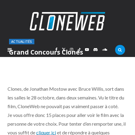
ACTUALITÉS
F
X
I
T
Y
D
S
Grand Concours Clones
PAR
MARC
MERCREDI 14 OCTOBRE 2009
a
(
n
i
o
i
o
c
T
s
k
u
s
u
Clones, de Jonathan Mostow avec Bruce Willis, sort dans
e
w
t
T
T
c
n
les salles le 28 octobre, dans deux semaines. Vu le titre du
film, CloneWeb ne pouvait pas vraiment passer à coté.
b
i
a
o
u
o
d
Je vous offre donc 15 places pour aller voir le film avec la
o
t
g
k
b
r
C
personne de votre choix. Pour tenter d’en remporter une, il
vous suffit de
cliquer ici
et de répondre à quelques